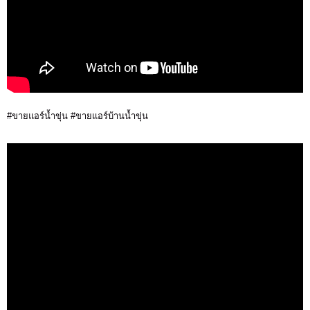
#ขายแอร์น้ำขุ่น #ขายแอร์บ้านน้ำขุ่น