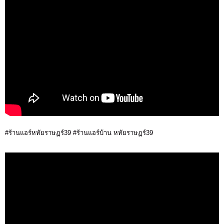
#ร้านแอร์หทัยราษฏร์39 #ร้านแอร์บ้าน หทัยราษฏร์39