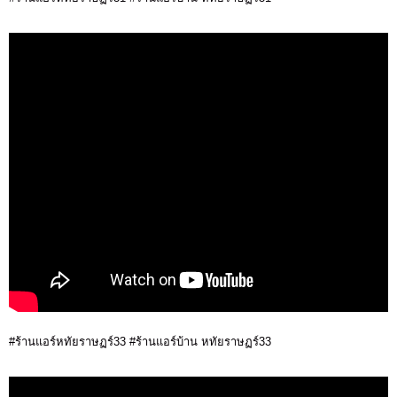
#ร้านแอร์หทัยราษฏร์33 #ร้านแอร์บ้าน หทัยราษฏร์33