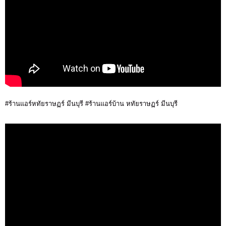
#ร้านแอร์หทัยราษฏร์ มีนบุรี #ร้านแอร์บ้าน หทัยราษฏร์ มีนบุรี