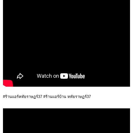
#ร้านแอร์หทัยราษฏร์37 #ร้านแอร์บ้าน หทัยราษฏร์37