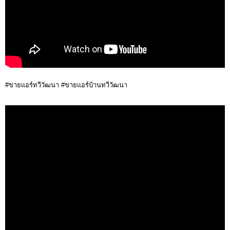
#ขายแอร์ทวีวัฒนา #ขายแอร์บ้านทวีวัฒนา