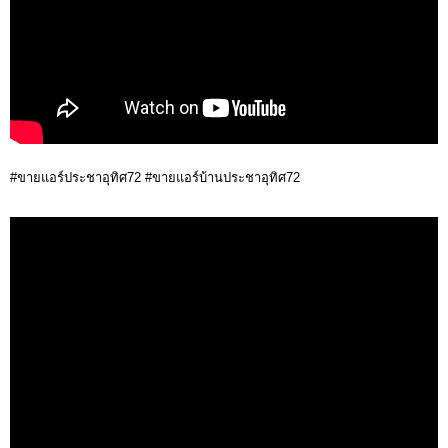
#ขายแอร์ประชาอุทิศ72 #ขายแอร์บ้านประชาอุทิศ72