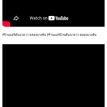
#ร้านแอร์คันนายาว คลองบางชัน #ร้านแอร์บ้านคันนายาว คลองบางชัน