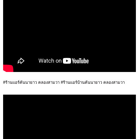
#ร้านแอร์คันนายาว คลองสามวา #ร้านแอร์บ้านคันนายาว คลองสามวา