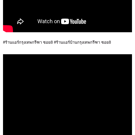
#ร้านแอร์กรุงเทพกรีฑา ซอย8 #ร้านแอร์บ้านกรุงเทพกรีฑา ซอย8