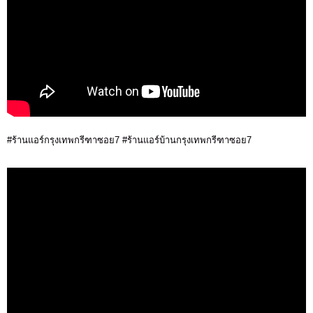
#ร้านแอร์กรุงเทพกรีฑาซอย7 #ร้านแอร์บ้านกรุงเทพกรีฑาซอย7