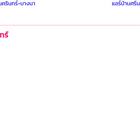
นครินทร์-บางนา
แอร์บ้านศรี
ทร์