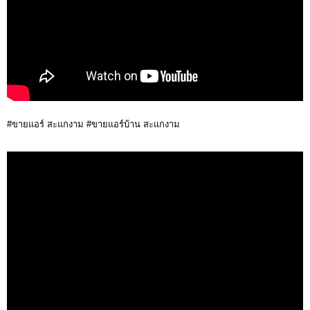
#ขายแอร์ สะแกงาม #ขายแอร์บ้าน สะแกงาม