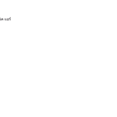
ค แอร์
์