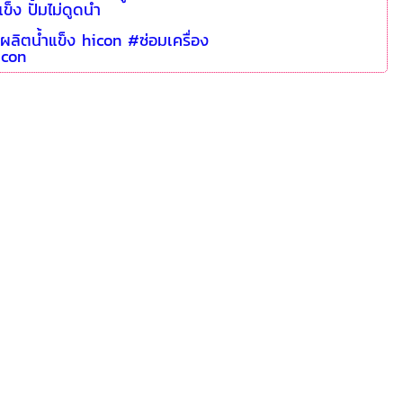
ข็ง ปั้มไม่ดูดน้ำ
งผลิตน้ำแข็ง hicon #ซ่อมเครื่อง
icon