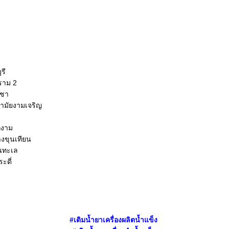
รี
ะราม 2
ูชา
นามัยงามเจริญ
กงาม
างขุนเทียน
ยนทะเล
ะดี่
#
เติมน้ำยา
เครื่องผลิตน้ำแข็ง