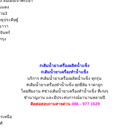
็ง สมเด็จเจ้าพระยา
ินแดง
ราม3
าธุประดิษฐ์
นนาวา
จันทร์
กรุง
#
เติมน้ำยา
เครื่องผลิตน้ำแข็ง
#
เติมน้ำยา
เครื่องทำน้ำแข็ง
บริการ #เติมน้ำยาเครื่องผลิตน้ำแข็ง
ทุกรุ่น
#เติมน้ำยาเครื่องทำน้ำแข็ง
ทุกยี่ห้อ ราคาถูก
โดยทีมงาน #ช่างเติมน้ำยาเครื่องทำน้ำแข็ง
ที่เก่งๆ
ชำนาญงาน
และมีประสบการณ์มานานหลายปี.
ติดต่อสอบถามสายด่วน
086 - 977 1629
ธรเหนือ
ต้