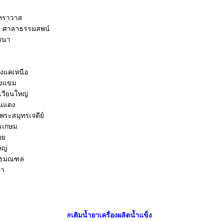
นทราวาส
ข็ง ศาลาธรรมสพน์
ัฒนา
างแคเหนือ
องแขม
งเวียนใหญ่
ินแดง
 พระสมุทรเจดีย์
ชรเกษม
อย
หญ่
พุทธมณฑล
ยา
#
เติมน้ำยา
เครื่องผลิตน้ำแข็ง