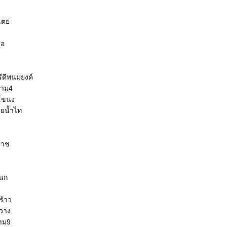
งเตย
่อ
ช
รีดีพนมยงค์
ราม4
ะโขนง
วยน้ำไท
ราช
นนก
พร้าว
ขวาง
ราม9