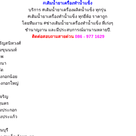
#
เติมน้ำยา
เครื่องทำน้ำแข็ง
บริการ #เติมน้ำยาเครื่องผลิตน้ำแข็ง
ทุกรุ่น
#เติมน้ำยาเครื่องทำน้ำแข็ง
ทุกยี่ห้อ ราคาถูก
โดยทีมงาน #ช่างเติมน้ำยาเครื่องทำน้ำแข็ง
ที่เก่งๆ
ชำนาญงาน
และมีประสบการณ์มานานหลายปี.
ติดต่อสอบถามสายด่วน
086 - 977 1629
จรัญสนิทวงศ์
างขุนนนท์
าพ
ัฒนา
ัด
างกอกน้อย
บางกอกใหญ่
เจริญ
ิญนคร
บางประกอก
างประแก้ว
นบุรี