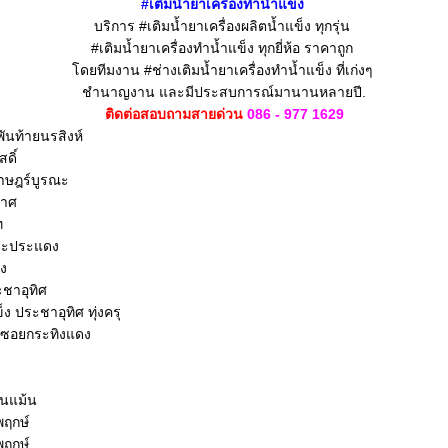
#
เติมน้ำยา
เครื่องทำน้ำแข็ง
บริการ #เติมน้ำยาเครื่องผลิตน้ำแข็ง
ทุกรุ่น
#เติมน้ำยาเครื่องทำน้ำแข็ง
ทุกยี่ห้อ ราคาถูก
โดยทีมงาน #ช่างเติมน้ำยาเครื่องทำน้ำแข็ง
ที่เก่งๆ
ชำนาญงาน
และมีประสบการณ์มานานหลายปี.
ติดต่อสอบถามสายด่วน
086 - 977 1629
พันท้ายนรสิงห์
ดิ์
ราษฎร์บูรณะ
กาศ
ท
พระประแดง
อง
ะชาอุทิศ
็ง ประชาอุทิศ ทุ่งครุ
ง ซอยกระทิงแดง
ันแม้น
พฤกษ์
พฤกษ์